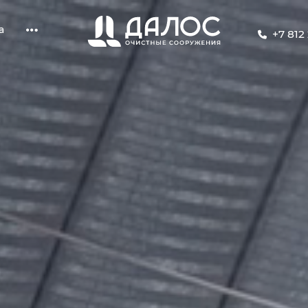
а
+7 812